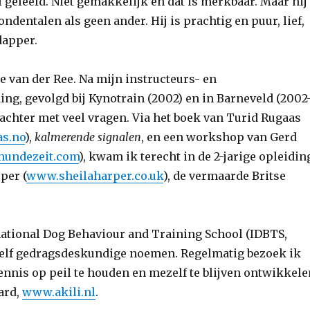
el geleefd. Niet gemakkelijk en dat is merkbaar. Maar hij
ondentalen als geen ander. Hij is prachtig en puur, lief,
dapper.
e van der Ree. Na mijn instructeurs- en
ng, gevolgd bij Kynotrain (2002) en in Barneveld (2002
k achter met veel vragen. Via het boek van Turid Rugaas
as.no
),
kalmerende signalen
, en een workshop van Gerd
undezeit.com
), kwam ik terecht in de 2-jarige opleidin
per (
www.sheilaharper.co.uk
), de vermaarde Britse
national Dog Behaviour and Training School (IDBTS,
elf gedragsdeskundige noemen. Regelmatig bezoek ik
nis op peil te houden en mezelf te blijven ontwikkele
ard,
www.akili.nl
.