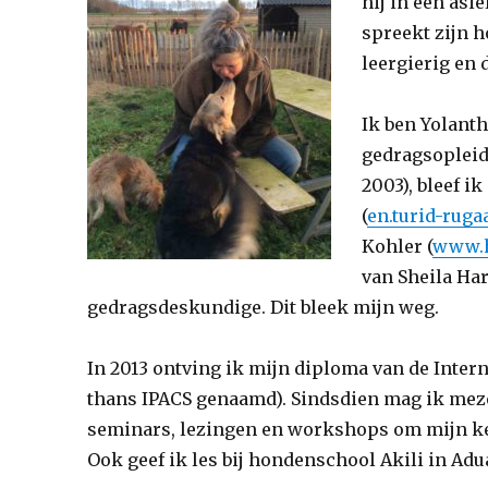
hij in een asi
spreekt zijn h
leergierig en 
Ik ben Yolanth
gedragsopleidi
2003), bleef i
(
en.turid-ruga
Kohler (
www.h
van Sheila Har
gedragsdeskundige. Dit bleek mijn weg.
In 2013 ontving ik mijn diploma van de Inter
thans IPACS genaamd). Sindsdien mag ik mez
seminars, lezingen en workshops om mijn ken
Ook geef ik les bij hondenschool Akili in Adu