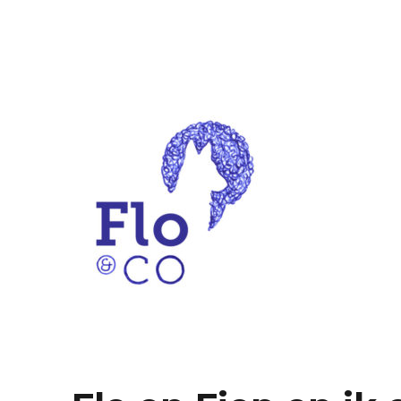
begeleiding voor hond & mens
Flo & co