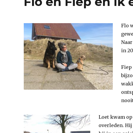
Flo en Fiep en ik 
Flo 
gewe
Naar
in 2
Fiep 
bijzo
wakk
onts
nooit
Loet kwam op 
overleden. Hij