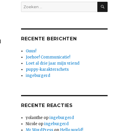
ZOEKEN
Zoeken
naar:
RECENTE BERICHTEN
d
Guus!
Joehoe! Communicatie!
Loet al drie jaar mijn vriend
puppy-karakterschets
ingeburgerd
RECENTE REACTIES
yolanthe
op
ingeburgerd
Nicole
op
ingeburgerd
Mr WordPress
op
Hello world!