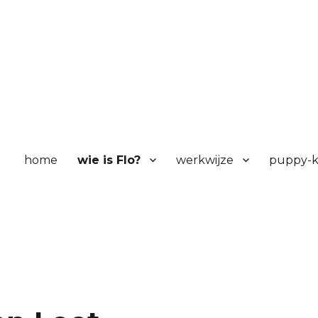
home
wie is Flo?
werkwijze
puppy-k