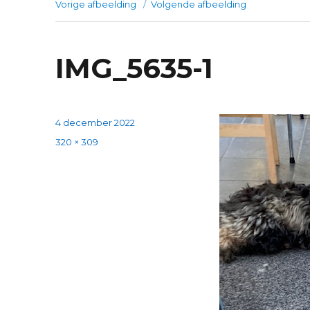
Vorige afbeelding
Volgende afbeelding
IMG_5635-1
Geplaatst
4 december 2022
op
Volledige
320 × 309
grootte