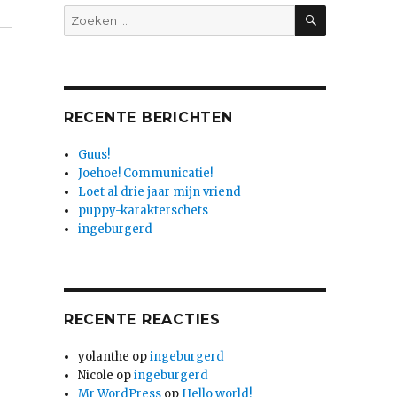
ZOEKEN
Zoeken
naar:
RECENTE BERICHTEN
Guus!
Joehoe! Communicatie!
Loet al drie jaar mijn vriend
puppy-karakterschets
ingeburgerd
RECENTE REACTIES
yolanthe
op
ingeburgerd
Nicole
op
ingeburgerd
Mr WordPress
op
Hello world!