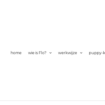
home
wie is Flo?
werkwijze
puppy-k