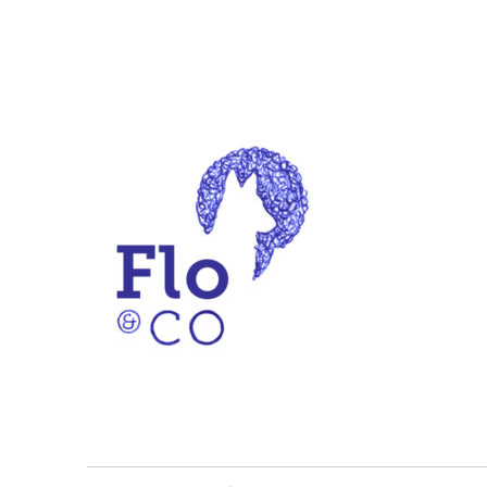
begeleiding voor hond & mens
Flo & co