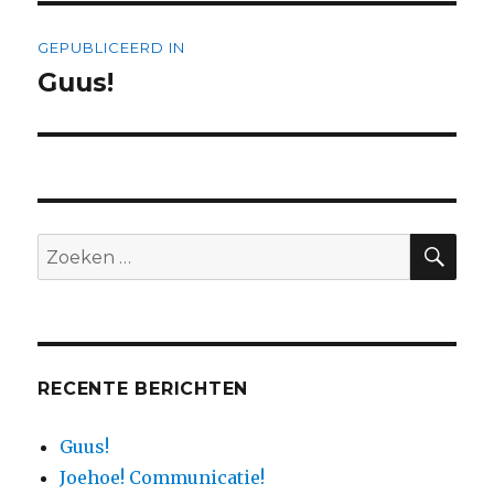
Bericht
GEPUBLICEERD IN
navigatie
Guus!
ZO
Zoeken
naar:
RECENTE BERICHTEN
Guus!
Joehoe! Communicatie!