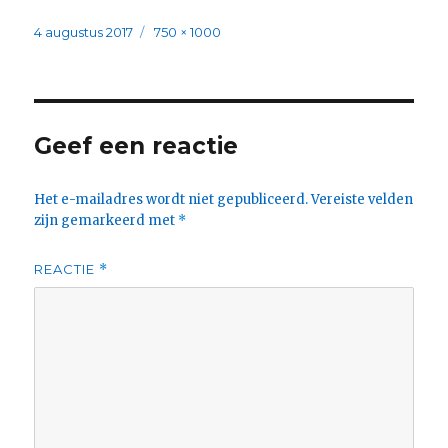
Geplaatst
Volledige
4 augustus 2017
750 × 1000
op
grootte
Geef een reactie
Het e-mailadres wordt niet gepubliceerd.
Vereiste velden
zijn gemarkeerd met
*
REACTIE
*