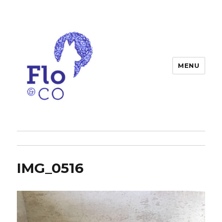
MENU
Flo & co
IMG_0516